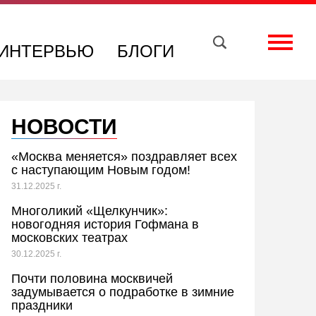
Вконтакте
Телеграм
Toggle
ИНТЕРВЬЮ
БЛОГИ
НОВОСТИ
«Москва меняется» поздравляет всех
с наступающим Новым годом!
31.12.2025 г.
Многоликий «Щелкунчик»:
новогодняя история Гофмана в
московских театрах
30.12.2025 г.
Почти половина москвичей
задумывается о подработке в зимние
праздники