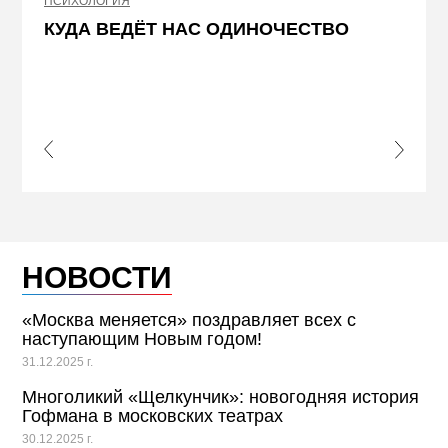
ПСИХОЛОГИЯ
НЕДВИ
КУДА ВЕДЁТ НАС ОДИНОЧЕСТВО
ЖЕЛ
КВА
ПРИ
s Slide
Next S
НОВОСТИ
«Москва меняется» поздравляет всех с
наступающим Новым годом!
31.12.2025 г.
Многоликий «Щелкунчик»: новогодняя история
Гофмана в московских театрах
30.12.2025 г.