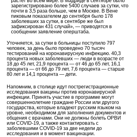
растет во всем мире. В Мадриде в сентябре было
зарегистрировано более 5400 случаев за сутки, что
почти в 3,5 раза больше, чем в Москве. В Вене
пиковым показателем до сентября было 178
заболевших за сутки, в сентябре же был
зафиксирован 431 случай», — приводятся в
сообщении заявление оперштаба.
Уточняется, за сутки в больницы поступило 797
человек, за день было проведено 70 тысяч
тестирований на коронавирусную инфекцию. 40,3
процента новых заболевших — люди в возрасте от
18 до 45 лет, 21,9 процента — от 46 до 65 лет, 16,1
процента — от 66 до 79 лет, 7,6 процента — старше
80 лет и 14,1 процента — дети.
Напомним, в столице идут пострегистрационные
исследования вакцины против коронавирусной
инфекции. Принять участие в программе могут
совершеннолетние граждане России или другого
государства, которые владеют русским языком на
уровне, необходимом для заполнения документов и
общения с врачами. Они не должны болеть ОРВИ
или COVID-19, а также контактировать с
заболевшими COVID-19 за две недели до
исследования и в момент вакцинации.