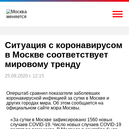
Перейти
к
содержимому
Togg
Ситуация с коронавирусом
в Москве соответствует
мировому тренду
25.09.2020 г. 12:15
Оперштаб сравнил показатели заболевших
коронавирусной инфекцией за сутки в Москве и
других городах мира. Об этом сообщается на
официальном сайте мэра Москвы.
«За сутки в Москве зафиксировано 1560 новых
случаев COVID-19. Число новых случаев COVID-19