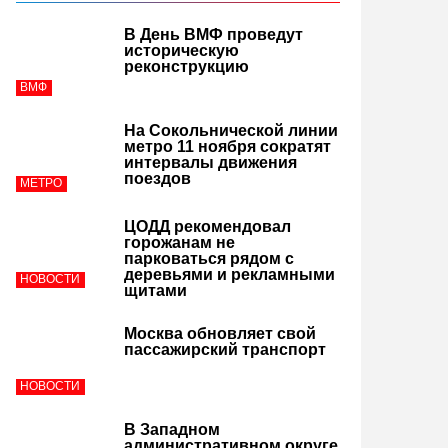
В День ВМФ проведут
историческую
реконструкцию
ВМФ
На Сокольнической линии
метро 11 ноября сократят
интервалы движения
поездов
МЕТРО
ЦОДД рекомендовал
горожанам не
парковаться рядом с
деревьями и рекламными
НОВОСТИ
щитами
Москва обновляет свой
пассажирский транспорт
НОВОСТИ
В Западном
административном округе