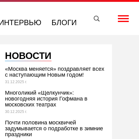
Вконтакте
Телеграм
Toggle
ИНТЕРВЬЮ
БЛОГИ
НОВОСТИ
«Москва меняется» поздравляет всех
с наступающим Новым годом!
31.12.2025 г.
Многоликий «Щелкунчик»:
новогодняя история Гофмана в
московских театрах
30.12.2025 г.
Почти половина москвичей
задумывается о подработке в зимние
праздники