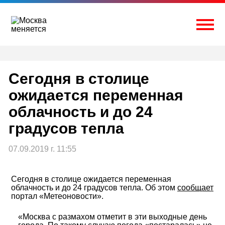
Перейти
к
содержимому
Togg
Сегодня в столице
ожидается переменная
облачность и до 24
градусов тепла
07.09.2019 г. 11:55
Сегодня в столице ожидается переменная
облачность и до 24 градусов тепла. Об этом
сообщает
портал «Метеоновости».
«Москва с размахом отметит в эти выходные день