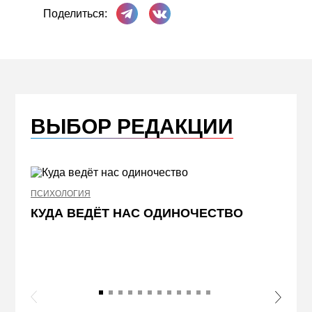
Поделиться в Телеграме
Поделиться ВКонтакте
Поделиться:
ВЫБОР РЕДАКЦИИ
ПСИХОЛОГИЯ
НЕДВИ
КУДА ВЕДЁТ НАС ОДИНОЧЕСТВО
ЖЕЛ
КВА
ПРИ
s Slide
Next S