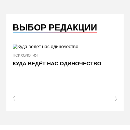
ВЫБОР РЕДАКЦИИ
ПСИХОЛОГИЯ
НЕДВИ
КУДА ВЕДЁТ НАС ОДИНОЧЕСТВО
ЖЕЛ
КВА
ПРИ
s Slide
Next S