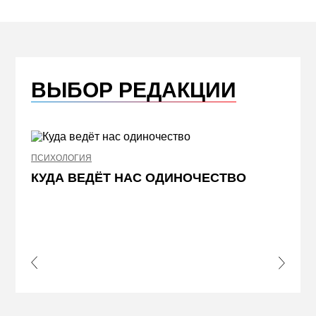
ВЫБОР РЕДАКЦИИ
ПСИХОЛОГИЯ
НЕДВИ
КУДА ВЕДЁТ НАС ОДИНОЧЕСТВО
ЖЕЛ
КВА
ПРИ
s Slide
Next S