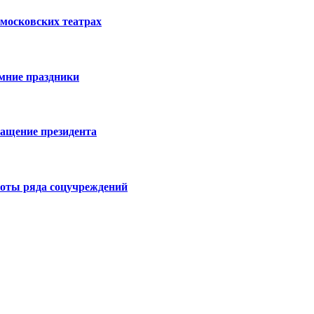
московских театрах
имние праздники
ращение президента
боты ряда соцучреждений