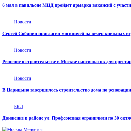
6 мая в павильоне МЦД пройдет ярмарка вакансий с участ
Новости
Cергей Собянин пригласил москвичей на вечер книжных и
Новости
Решение о строительстве в Москве пансионатов для преста
Новости
В Царицыно завершилось строительство дома по реновации
БКЛ
Движение в районе ул. Профсоюзная ограничили по 30 октяб