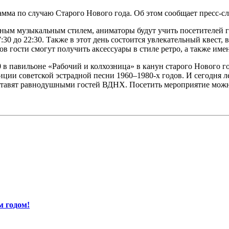
мма по случаю Старого Нового года. Об этом сообщает пресс-
ичным музыкальным стилем, аниматоры будут учить посетителей 
17:30 до 22:30. Также в этот день состоится увлекательный квест
зов гости смогут получить аксессуары в стиле ретро, а также им
0 в павильоне «Рабочий и колхозница» в канун старого Нового г
иции советской эстрадной песни 1960–1980-х годов. И сегодня 
тавят равнодушными гостей ВДНХ. Посетить мероприятие можно
м годом!