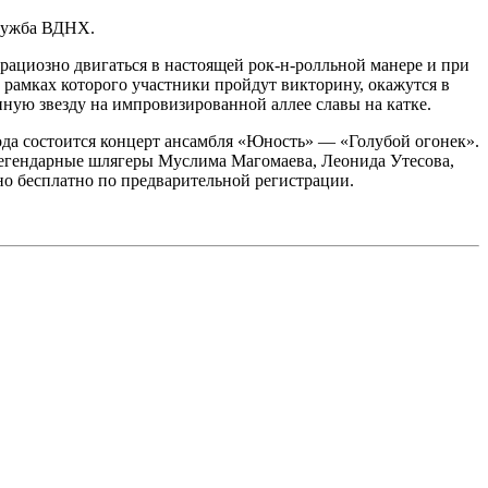
служба ВДНХ.
грациозно двигаться в настоящей рок-н-ролльной манере и при
, в рамках которого участники пройдут викторину, окажутся в
енную звезду на импровизированной аллее славы на катке.
ода состоится концерт ансамбля «Юность» — «Голубой огонек».
легендарные шлягеры Муслима Магомаева, Леонида Утесова,
 бесплатно по предварительной регистрации.