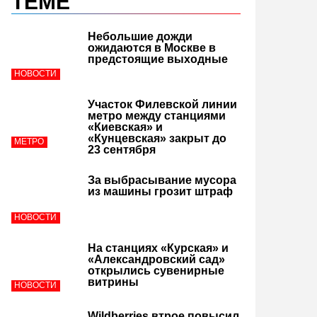
ТЕМЕ
Небольшие дожди
ожидаются в Москве в
предстоящие выходные
НОВОСТИ
Участок Филевской линии
метро между станциями
«Киевская» и
«Кунцевская» закрыт до
МЕТРО
23 сентября
За выбрасывание мусора
из машины грозит штраф
НОВОСТИ
На станциях «Курская» и
«Александровский сад»
открылись сувенирные
витрины
НОВОСТИ
Wildberries втрое повысил