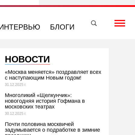
Вконтакте
Телеграм
Toggle
ИНТЕРВЬЮ
БЛОГИ
НОВОСТИ
«Москва меняется» поздравляет всех
с наступающим Новым годом!
31.12.2025 г.
Многоликий «Щелкунчик»:
новогодняя история Гофмана в
московских театрах
30.12.2025 г.
Почти половина москвичей
задумывается о подработке в зимние