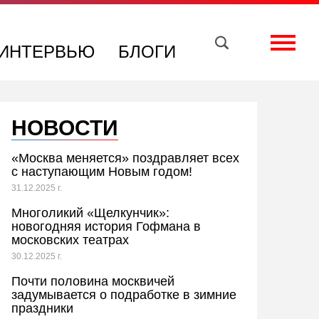
Вконтакте
Телеграм
Toggle
ИНТЕРВЬЮ
БЛОГИ
НОВОСТИ
«Москва меняется» поздравляет всех
с наступающим Новым годом!
31.12.2025 г.
Многоликий «Щелкунчик»:
новогодняя история Гофмана в
московских театрах
30.12.2025 г.
Почти половина москвичей
задумывается о подработке в зимние
праздники