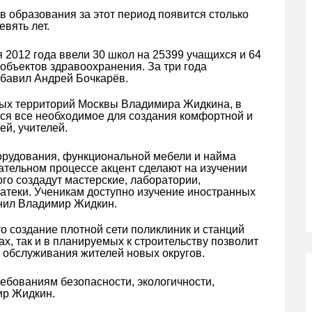
в образования за этот период появится столько
вять лет.
2012 года ввели 30 школ на 25399 учащихся и 64
 объектов здравоохранения. За три года
обавил Андрей Бочкарёв.
вых территорий Москвы Владимира Жидкина, в
ся все необходимое для создания комфортной и
ей, учителей.
борудования, функциональной мебели и найма
ательном процессе акцент сделают на изучении
того создадут мастерские, лаборатории,
теки. Ученикам доступно изучение иностранных
чнил Владимир Жидкин.
о создание плотной сети поликлиник и станций
х, так и в планируемых к строительству позволит
 обслуживания жителей новых округов.
ебованиям безопасности, экологичности,
ир Жидкин.