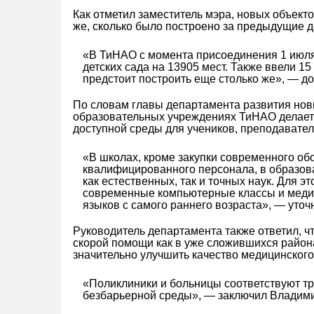
Как отметил заместитель мэра, новых объекто
же, сколько было построено за предыдущие де
«В ТиНАО с момента присоединения 1 июля 
детских сада на 13905 мест. Также ввели 15
предстоит построить еще столько же», — д
По словам главы департамента развития но
образовательных учреждениях ТиНАО делает
доступной среды для учеников, преподавател
«В школах, кроме закупки современного о
квалифицированного персонала, в образов
как естественных, так и точных наук. Для э
современные компьютерные классы и медиа
языков с самого раннего возраста», — уто
Руководитель департамента также ответил, чт
скорой помощи как в уже сложившихся района
значительно улучшить качество медицинского
«Поликлиники и больницы соответствуют тр
безбарьерной среды», — заключил Владим