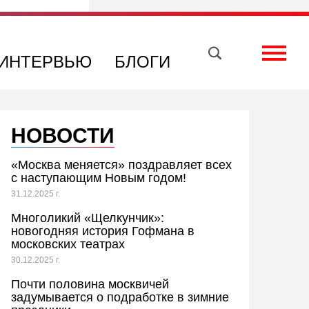
Вконтакте
Телеграм
Toggle
ИНТЕРВЬЮ
БЛОГИ
НОВОСТИ
«Москва меняется» поздравляет всех
с наступающим Новым годом!
31.12.2025 г.
Многоликий «Щелкунчик»:
новогодняя история Гофмана в
московских театрах
30.12.2025 г.
Почти половина москвичей
задумывается о подработке в зимние