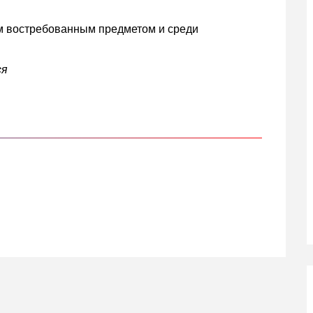
м востребованным предметом и среди
ся
кте