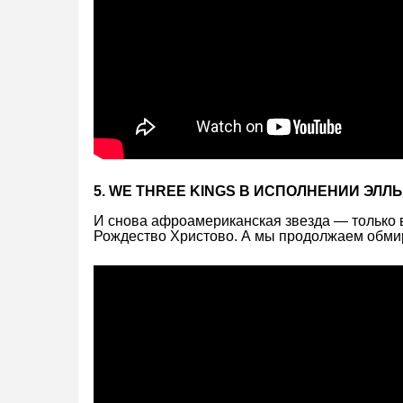
5. WE THREE KINGS В ИСПОЛНЕНИИ ЭЛ
И снова афроамериканская звезда — только в
Рождество Христово. А мы продолжаем обмир