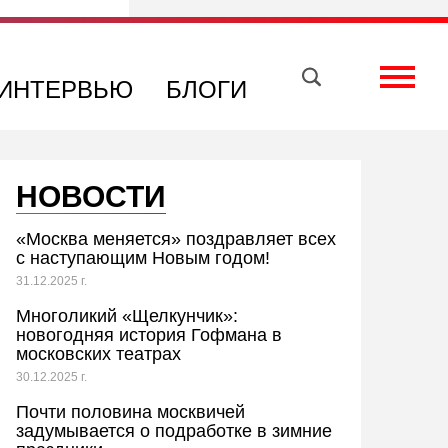
Вконтакте
Телеграм
Toggle
ИНТЕРВЬЮ
БЛОГИ
НОВОСТИ
«Москва меняется» поздравляет всех
с наступающим Новым годом!
31.12.2025 г.
Многоликий «Щелкунчик»:
новогодняя история Гофмана в
московских театрах
30.12.2025 г.
Почти половина москвичей
задумывается о подработке в зимние