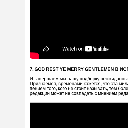
7. GOD REST YE MERRY GENTLEMEN В 
И завершаем мы нашу подборку неожиданным
Признаемся, временами кажется, что эта ми
пением того, кого не стоит называть, тем бо
редакции может не совпадать с мнением реда