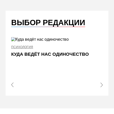
ВЫБОР РЕДАКЦИИ
ПСИХОЛОГИЯ
НЕДВИ
КУДА ВЕДЁТ НАС ОДИНОЧЕСТВО
ЖЕЛ
КВА
ПРИ
s Slide
Next S