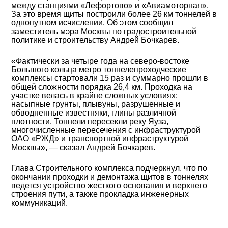
между станциями «Лефортово» и «Авиамоторная».
За это время щиты построили более 26 км тоннелей в
однопутном исчислении. Об этом сообщил
заместитель мэра Москвы по градостроительной
политике и строительству Андрей Бочкарев.
«Фактически за четыре года на северо-востоке
Большого кольца метро тоннелепроходческие
комплексы стартовали 15 раз и суммарно прошли в
общей сложности порядка 26,4 км. Проходка на
участке велась в крайне сложных условиях:
насыпные грунты, плывуны, разрушенные и
обводненные известняки, глины различной
плотности. Тоннели пересекли реку Яуза,
многочисленные пересечения с инфраструктурой
ОАО «РЖД» и транспортной инфраструктурой
Москвы», — сказал Андрей Бочкарев.
Глава Строительного комплекса подчеркнул, что по
окончании проходки и демонтажа щитов в тоннелях
ведется устройство жесткого основания и верхнего
строения пути, а также прокладка инженерных
коммуникаций.