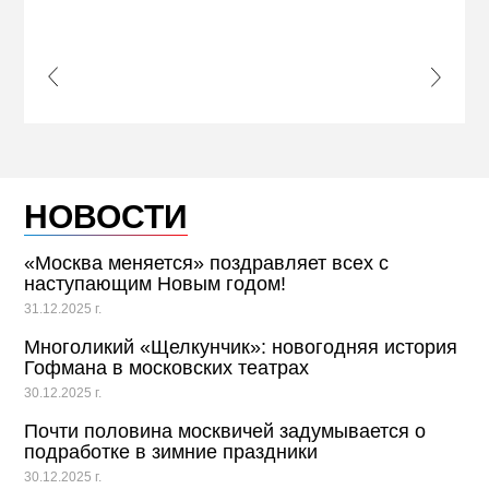
ПРИ
s Slide
Next S
НОВОСТИ
«Москва меняется» поздравляет всех с
наступающим Новым годом!
31.12.2025 г.
Многоликий «Щелкунчик»: новогодняя история
Гофмана в московских театрах
30.12.2025 г.
Почти половина москвичей задумывается о
подработке в зимние праздники
30.12.2025 г.