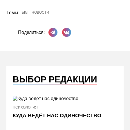
Темы:
БКЛ
НОВОСТИ
Поделиться в Телеграме
Поделиться ВКонтакте
Поделиться:
ВЫБОР РЕДАКЦИИ
ПСИХОЛОГИЯ
НЕДВИ
КУДА ВЕДЁТ НАС ОДИНОЧЕСТВО
ЖЕЛ
КВА