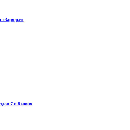
а «Зарядье»
дов 7 и 8 июня