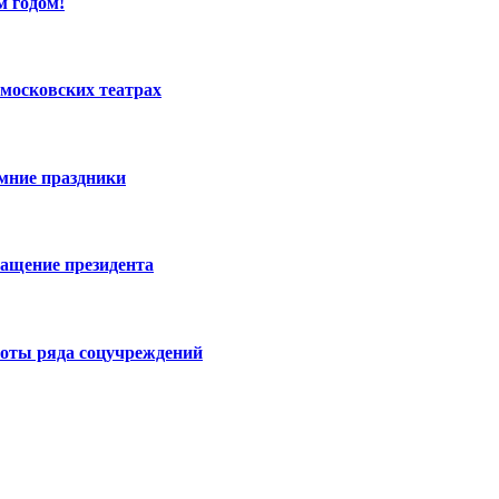
м годом!
московских театрах
имние праздники
ращение президента
боты ряда соцучреждений