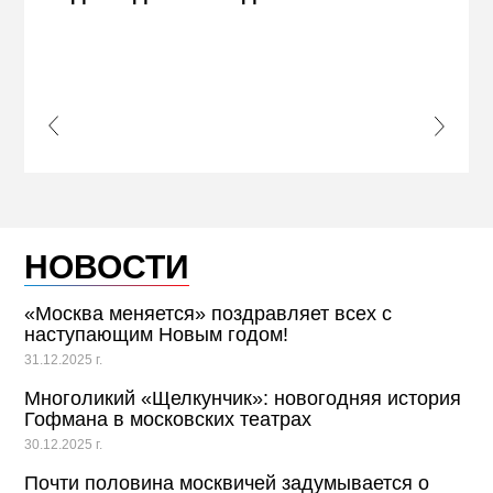
ЖЕЛ
КВА
ПРИ
s Slide
Next S
НОВОСТИ
«Москва меняется» поздравляет всех с
наступающим Новым годом!
31.12.2025 г.
Многоликий «Щелкунчик»: новогодняя история
Гофмана в московских театрах
30.12.2025 г.
Почти половина москвичей задумывается о