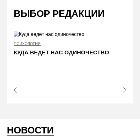
ВЫБОР РЕДАКЦИИ
ПСИХОЛОГИЯ
НЕДВИ
КУДА ВЕДЁТ НАС ОДИНОЧЕСТВО
ЖЕЛ
КВА
ПРИ
s Slide
Next S
НОВОСТИ