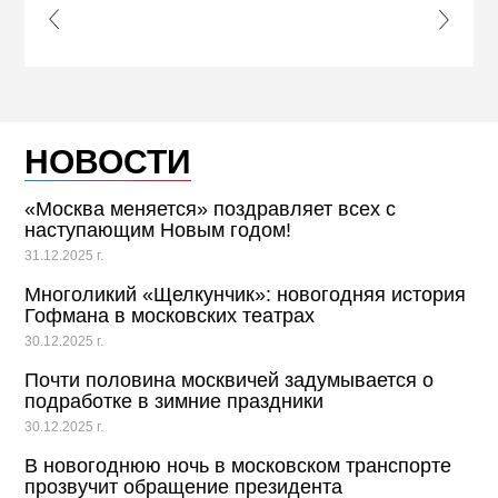
s Slide
Next S
НОВОСТИ
«Москва меняется» поздравляет всех с
наступающим Новым годом!
31.12.2025 г.
Многоликий «Щелкунчик»: новогодняя история
Гофмана в московских театрах
30.12.2025 г.
Почти половина москвичей задумывается о
подработке в зимние праздники
30.12.2025 г.
В новогоднюю ночь в московском транспорте
прозвучит обращение президента