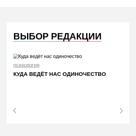
ВЫБОР РЕДАКЦИИ
ПСИХОЛОГИЯ
НЕДВИ
КУДА ВЕДЁТ НАС ОДИНОЧЕСТВО
ЖЕЛ
КВА
ПРИ
s Slide
Next S