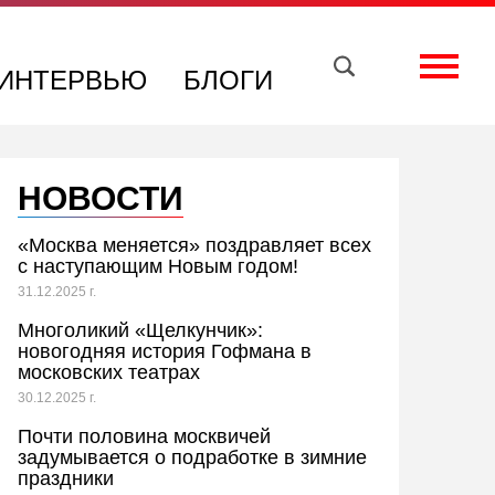
Вконтакте
Телеграм
Toggle
ИНТЕРВЬЮ
БЛОГИ
НОВОСТИ
«Москва меняется» поздравляет всех
с наступающим Новым годом!
31.12.2025 г.
Многоликий «Щелкунчик»:
новогодняя история Гофмана в
московских театрах
30.12.2025 г.
Почти половина москвичей
задумывается о подработке в зимние
праздники