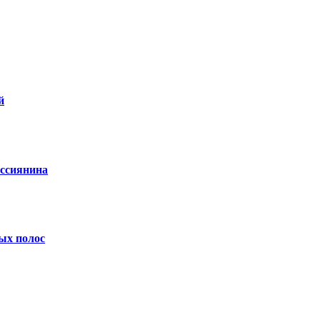
й
оссиянина
ных полос