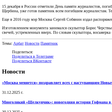
15 декабря в России отметили День памяти журналистов, пог
Щербина, уже готов памятник всем погибшим журналистам. Теп
Еще в 2016 году мэр Москвы Сергей Собянин издал распоряже
Изготовлением монумента занимался скульптор Борис Черствы
свечей, устремленных вверх. По словам скульптора, восьмерка
Темы:
Арбат
Новости
Памятник
Поделиться:
Поделиться в Телеграме
Поделиться ВКонтакте
Новости
«Москва меняется» поздравляет всех с наступающим Новы
31.12.2025 г.
Многоликий «Щелкунчик»: новогодняя история Гофмана в 
30.12.2025 г.