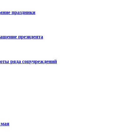
имние праздники
ращение президента
боты ряда соцучреждений
 мая