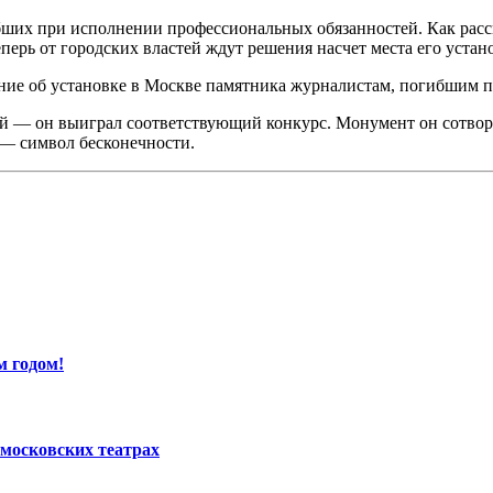
ибших при исполнении профессиональных обязанностей. Как ра
ерь от городских властей ждут решения насчет места его устан
ние об установке в Москве памятника журналистам, погибшим 
й — он выиграл соответствующий конкурс. Монумент он сотвори
 — символ бесконечности.
м годом!
московских театрах