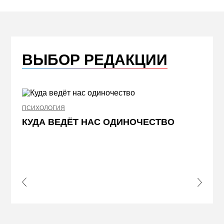
ВЫБОР РЕДАКЦИИ
ПСИХОЛОГИЯ
НЕДВИ
КУДА ВЕДЁТ НАС ОДИНОЧЕСТВО
ЖЕЛ
КВА
ПРИ
s Slide
Next S