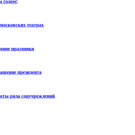
м годом!
московских театрах
имние праздники
ращение президента
боты ряда соцучреждений