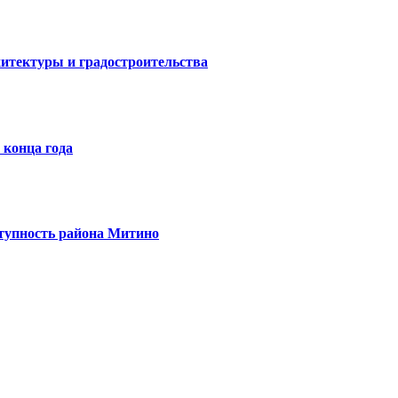
итектуры и градостроительства
 конца года
тупность района Митино