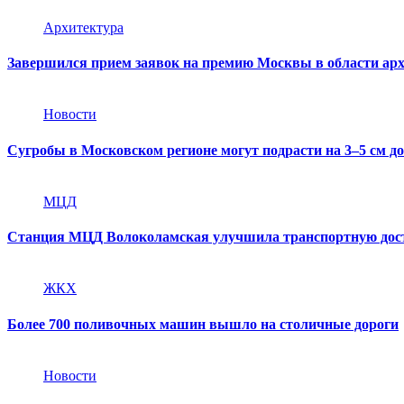
Архитектура
Завершился прием заявок на премию Москвы в области арх
Новости
Сугробы в Московском регионе могут подрасти на 3–5 см до
МЦД
Станция МЦД Волоколамская улучшила транспортную дос
ЖКХ
Более 700 поливочных машин вышло на столичные дороги
Новости