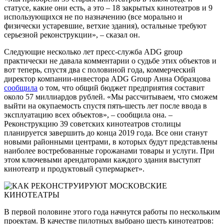
статусе, какие они есть, а это – 18 закрытых кинотеатров и 9
использующихся не по назначению (все морально и
физически устаревшие, ветхие здания), остальные требуют
серьезной реконструкции», – сказал он.
Следующие несколько лет пресс-служба ADG group
практически не давала комментарии о судьбе этих объектов и
вот теперь, спустя два с половиной года, коммерческий
директор компании-инвестора ADG Group Анна Образцова
сообщила
о том, что общий бюджет предприятия составит
около 57 миллиардов рублей. «Мы рассчитываем, что сможем
выйти на окупаемость спустя пять-шесть лет после ввода в
эксплуатацию всех объектов», – сообщила она. –
Реконструкцию 39 советских кинотеатров столицы
планируется завершить до конца 2019 года. Все они станут
новыми районными центрами, в которых будут представлены
наиболее востребованные горожанами товары и услуги. При
этом ключевыми арендаторами каждого здания выступят
кинотеатр и продуктовый супермаркет».
В первой половине этого года начнутся работы по нескольким
проектам. В качестве пилотных выбрано шесть кинотеатров: