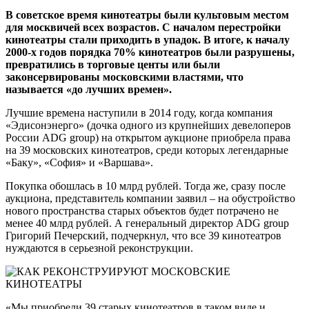
В советское время кинотеатры были культовым местом
для москвичей всех возрастов. С началом перестройки
кинотеатры стали приходить в упадок. В итоге, к началу
2000-х годов порядка 70% кинотеатров были разрушены,
превратились в торговые центы или были
законсервированы московскими властями, что
называется «до лучших времен».
Лучшие времена наступили в 2014 году, когда компания
«Эдисонэнерго» (дочка одного из крупнейших девелоперов
России ADG group) на открытом аукционе приобрела права
на 39 московских кинотеатров, среди которых легендарные
«Баку», «София» и «Варшава».
Покупка обошлась в 10 млрд рублей. Тогда же, сразу после
аукциона, представитель компании заявил – на обустройство
нового пространства старых объектов будет потрачено не
менее 40 млрд рублей. А генеральный директор ADG group
Григорий Печерский, подчеркнул, что все 39 кинотеатров
нуждаются в серьезной реконструкции.
«Мы приобрели 39 старых кинотеатров в таком виде и