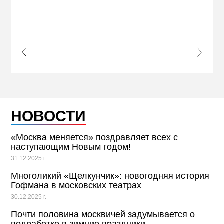
ЖЕЛ
КВА
ПРИ
s Slide
Next S
НОВОСТИ
«Москва меняется» поздравляет всех с
наступающим Новым годом!
31.12.2025 г.
Многоликий «Щелкунчик»: новогодняя история
Гофмана в московских театрах
30.12.2025 г.
Почти половина москвичей задумывается о