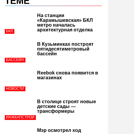
ТЕМЕ
На станции
«Карамышевская» БКЛ
метро началась
архитектурная отделка
БКЛ
В Кузьминках построят
пятидесятиметровый
бассейн
БАССЕЙН
Reebok снова появится в
магазинах
НОВОСТИ
В столице строят новые
детские сады —
трансформеры
ИНЖКАПСТРОЙ
Мэр осмотрел ход