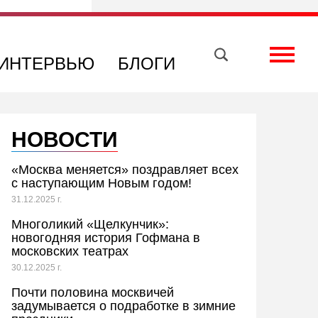
Вконтакте
Телеграм
Toggle
ИНТЕРВЬЮ
БЛОГИ
НОВОСТИ
«Москва меняется» поздравляет всех
с наступающим Новым годом!
31.12.2025 г.
Многоликий «Щелкунчик»:
новогодняя история Гофмана в
московских театрах
30.12.2025 г.
Почти половина москвичей
задумывается о подработке в зимние