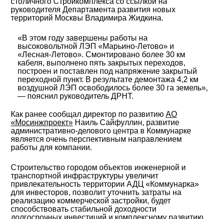
столичного Стройкомплекса со ссылкой на
руководителя Департамента развития новых
территорий Москвы Владимира Жидкина.
«В этом году завершены работы на
высоковольтной ЛЭП «Марьино-Летово» и
«Лесная-Летово». Смонтировано более 30 км
кабеля, выполнено пять закрытых переходов,
построен и поставлен под напряжение закрытый
переходной пункт. В результате демонтажа 4,2 км
воздушной ЛЭП освободилось более 30 га земель»,
— пояснил руководитель ДРНТ.
Как ранее сообщал директор по развитию
АО
«Мосинжпроект»
Наиль Сайфуллин, развитие
административно-делового центра в Коммунарке
является очень перспективным направлением
работы для компании.
Строительство городом объектов инженерной и
транспортной инфраструктуры увеличит
привлекательность территории АДЦ «Коммунарка»
для инвесторов, позволит уточнить затраты на
реализацию коммерческой застройки, будет
способствовать стабильной доходности
долгосрочных инвестиций и комплексному развитию