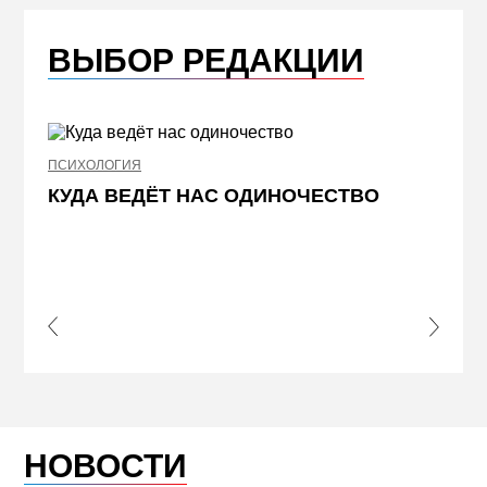
ВЫБОР РЕДАКЦИИ
ПСИХОЛОГИЯ
НЕДВИ
КУДА ВЕДЁТ НАС ОДИНОЧЕСТВО
ЖЕЛ
КВА
ПРИ
s Slide
Next S
НОВОСТИ