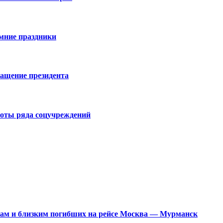
имние праздники
ращение президента
боты ряда соцучреждений
кам и близким погибших на рейсе Москва — Мурманск