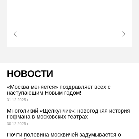
ЖЕЛ
КВА
ПРИ
s Slide
Next S
НОВОСТИ
«Москва меняется» поздравляет всех с
наступающим Новым годом!
31.12.2025 г.
Многоликий «Щелкунчик»: новогодняя история
Гофмана в московских театрах
30.12.2025 г.
Почти половина москвичей задумывается о