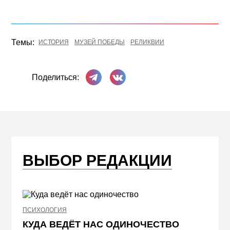
Темы:
ИСТОРИЯ
МУЗЕЙ ПОБЕДЫ
РЕЛИКВИИ
Поделиться в Телеграме
Поделиться ВКонтакте
Поделиться:
ВЫБОР РЕДАКЦИИ
ПСИХОЛОГИЯ
НЕДВИ
КУДА ВЕДЁТ НАС ОДИНОЧЕСТВО