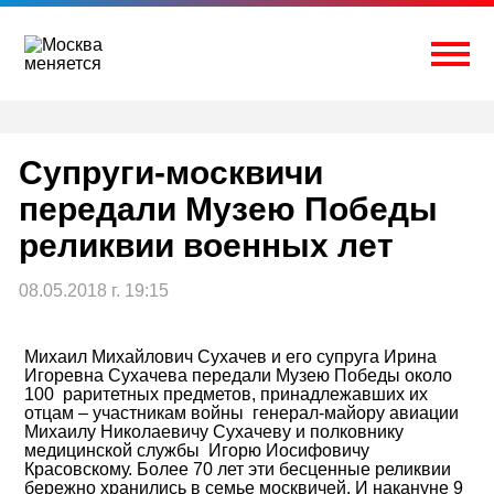
Перейти
к
содержимому
Togg
Супруги-москвичи
передали Музею Победы
реликвии военных лет
08.05.2018 г. 19:15
Михаил Михайлович Сухачев и его супруга Ирина
Игоревна Сухачева передали Музею Победы около
100 раритетных предметов, принадлежавших их
отцам – участникам войны генерал-майору авиации
Михаилу Николаевичу Сухачеву и полковнику
медицинской службы Игорю Иосифовичу
Красовскому. Более 70 лет эти бесценные реликвии
бережно хранились в семье москвичей. И накануне 9