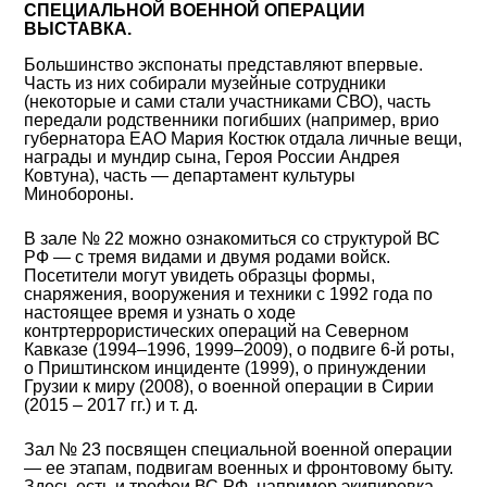
СПЕЦИАЛЬНОЙ ВОЕННОЙ ОПЕРАЦИИ
ВЫСТАВКА.
Большинство экспонаты представляют впервые.
Часть из них собирали музейные сотрудники
(некоторые и сами стали участниками СВО), часть
передали родственники погибших (например, врио
губернатора ЕАО Мария Костюк отдала личные вещи,
награды и мундир сына, Героя России Андрея
Ковтуна), часть — департамент культуры
Минобороны.
В зале № 22 можно ознакомиться со структурой ВС
РФ — с тремя видами и двумя родами войск.
Посетители могут увидеть образцы формы,
снаряжения, вооружения и техники с 1992 года по
настоящее время и узнать о ходе
контртеррористических операций на Северном
Кавказе (1994–1996, 1999–2009), о подвиге 6-й роты,
о Приштинском инциденте (1999), о принуждении
Грузии к миру (2008), о военной операции в Сирии
(2015 – 2017 гг.) и т. д.
Зал № 23 посвящен специальной военной операции
— ее этапам, подвигам военных и фронтовому быту.
Здесь есть и трофеи ВС РФ, например экипировка