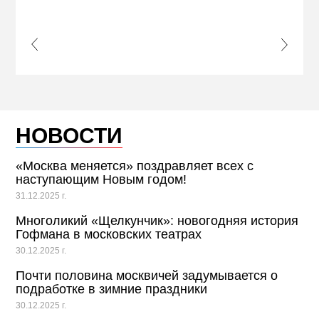
s Slide
Next S
НОВОСТИ
«Москва меняется» поздравляет всех с
наступающим Новым годом!
31.12.2025 г.
Многоликий «Щелкунчик»: новогодняя история
Гофмана в московских театрах
30.12.2025 г.
Почти половина москвичей задумывается о
подработке в зимние праздники
30.12.2025 г.