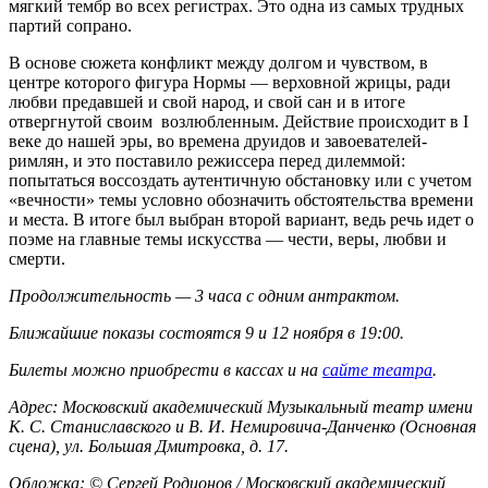
мягкий тембр во всех регистрах. Это одна из самых трудных
партий сопрано.
В основе сюжета конфликт между долгом и чувством, в
центре которого фигура Нормы — верховной жрицы, ради
любви предавшей и свой народ, и свой сан и в итоге
отвергнутой своим возлюбленным. Действие происходит в I
веке до нашей эры, во времена друидов и завоевателей-
римлян, и это поставило режиссера перед дилеммой:
попытаться воссоздать аутентичную обстановку или с учетом
«вечности» темы условно обозначить обстоятельства времени
и места. В итоге был выбран второй вариант, ведь речь идет о
поэме на главные темы искусства — чести, веры, любви и
смерти.
Продолжительность — 3 часа с одним антрактом.
Ближайшие показы состоятся 9 и 12 ноября в 19:00.
Билеты можно приобрести в кассах и на
сайте театра
.
Адрес: Московский академический Музыкальный театр имени
К. С. Станиславского и В. И. Немировича-Данченко (Основная
сцена), ул. Большая Дмитровка, д. 17.
Обложка: © Сергей Родионов / Московский академический