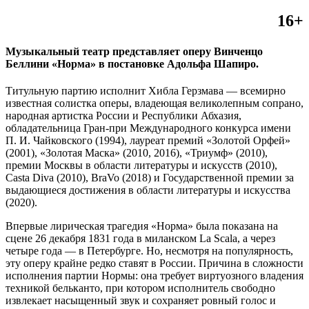
16+
Музыкальный театр представляет оперу Винченцо
Беллини «Норма» в постановке Адольфа Шапиро.
Титульную партию исполнит Хибла Герзмава — всемирно
известная солистка оперы, владеющая великолепным сопрано,
народная артистка России и Республики Абхазия,
обладательница Гран-при Международного конкурса имени
П. И. Чайковского (1994), лауреат премий «Золотой Орфей»
(2001), «Золотая Маска» (2010, 2016), «Триумф» (2010),
премии Москвы в области литературы и искусств (2010),
Casta Diva (2010), BraVo (2018) и Государственной премии за
выдающиеся достижения в области литературы и искусства
(2020).
Впервые лирическая трагедия «Норма» была показана на
сцене 26 декабря 1831 года в миланском La Scala, а через
четыре года — в Петербурге. Но, несмотря на популярность,
эту оперу крайне редко ставят в России. Причина в сложности
исполнения партии Нормы: она требует виртуозного владения
техникой бельканто, при котором исполнитель свободно
извлекает насыщенный звук и сохраняет ровный голос и