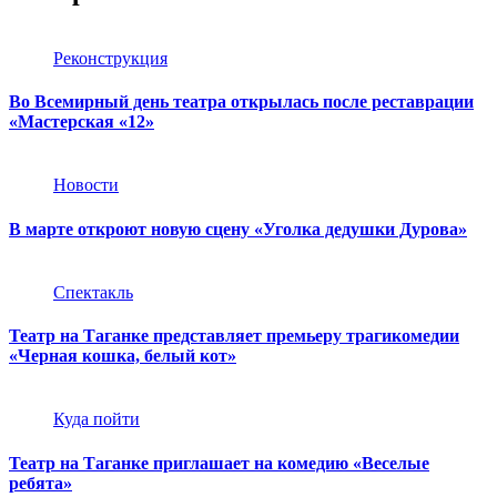
Реконструкция
Во Всемирный день театра открылась после реставрации
«Мастерская «12»
Новости
В марте откроют новую сцену «Уголка дедушки Дурова»
Спектакль
Театр на Таганке представляет премьеру трагикомедии
«Черная кошка, белый кот»
Куда пойти
Театр на Таганке приглашает на комедию «Веселые
ребята»