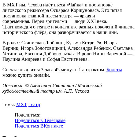
В МХТ им. Чехова идёт пьеса «Чайка» в постановке
литовского режиссёра Оскараса Коршуноваса. Это пятая
постановка главной пьесы театра — яркая и
современная. Перед зрителями — люди XXI века.
Трагикомедия о театре и конфликте разных поколений лишена
исторического флёра, она разворачивается в наши дни.
В ролях: Станислав Любшин, Кузьма Котрелёв, Игорь
Верник, Игорь Золотовицкий, Александра Ребенок, Светлана
Устинова, Евгения Добровольская. В роли Нины Заречной —
Паулина Андреева и Софья Евстигнеева.
Спектакль длится 3 часа 45 минут с 1 антрактом.
Билеты
можно купить онлайн.
Обложка: © Александр Иванишин / Московский
художественный театр им. А.П. Чехова
Темы:
МХТ
Театр
Поделиться:
Поделиться в Телеграме
Поделиться ВКонтакте