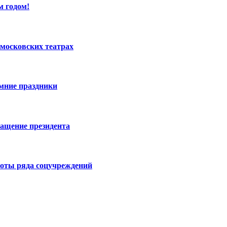
м годом!
московских театрах
имние праздники
ращение президента
боты ряда соцучреждений