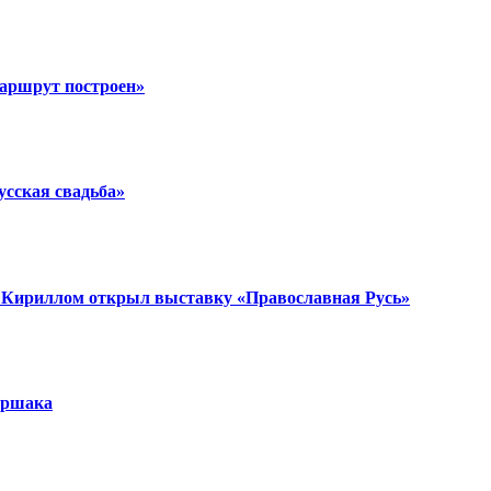
аршрут построен»
усская свадьба»
 Кириллом открыл выставку «Православная Русь»
аршака