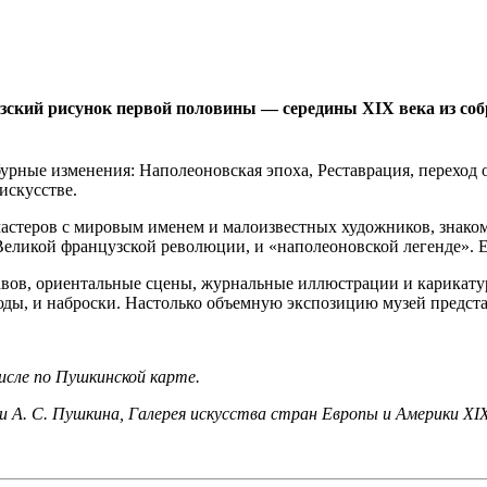
зский рисунок первой половины — середины XIX века из со
урные изменения: Наполеоновская эпоха, Реставрация, переход
искусстве.
мастеров с мировым именем и малоизвестных художников, знако
Великой французской революции, и «наполеоновской легенде». 
вов, ориентальные сцены, журнальные иллюстрации и карикату
тюды, и наброски. Настолько объемную экспозицию музей предста
числе по Пушкинской карте.
А. С. Пушкина, Галерея искусства стран Европы и Америки XIX–X