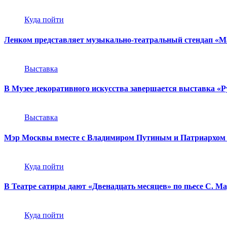
Куда пойти
Ленком представляет музыкально-театральный стендап «М
Выставка
В Музее декоративного искусства завершается выставка «Р
Выставка
Мэр Москвы вместе с Владимиром Путиным и Патриархом
Куда пойти
В Театре сатиры дают «Двенадцать месяцев» по пьесе С. М
Куда пойти