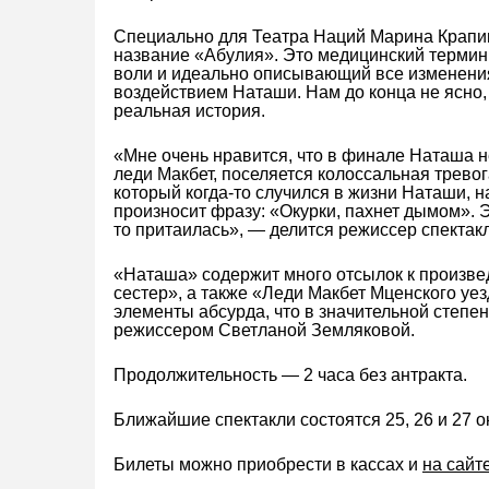
Специально для Театра Наций Марина Крапив
название «Абулия». Это медицинский термин
воли и идеально описывающий все изменени
воздействием Наташи. Нам до конца не ясно,
реальная история.
«Мне очень нравится, что в финале Наташа н
леди Макбет, поселяется колоссальная трево
который когда-то случился в жизни Наташи, н
произносит фразу: «Окурки, пахнет дымом». 
то притаилась», — делится режиссер спектак
«Наташа» содержит много отсылок к произве
сестер», а также «Леди Макбет Мценского уез
элементы абсурда, что в значительной степен
режиссером Светланой Земляковой.
Продолжительность — 2 часа без антракта.
Ближайшие спектакли состоятся 25, 26 и 27 ок
Билеты можно приобрести в кассах и
на сайте