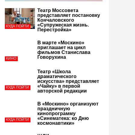
Театр Моссовета
представляет постановку
Кончаловского
«Супружеская жизнь.
КУДА ПОЙТИ
Перестройка»
В марте «Москино»
приглашает на цикл
фильмов Станислава
Говорухина
КИНО
Театр «Школа
драматического
искусства» представляет
«Чайку» в первой
КУДА ПОЙТИ
авторской редакции
В «Москино» организуют
праздничную
кинопрограмму
«Синематека: ко Дню
КУДА ПОЙТИ
космонавтики»