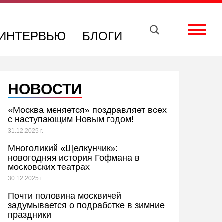
Вконтакте
Телеграм
Toggle
ИНТЕРВЬЮ
БЛОГИ
НОВОСТИ
«Москва меняется» поздравляет всех
с наступающим Новым годом!
31.12.2025 г.
Многоликий «Щелкунчик»:
новогодняя история Гофмана в
московских театрах
30.12.2025 г.
Почти половина москвичей
задумывается о подработке в зимние
праздники