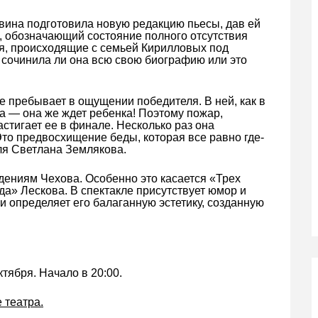
ина подготовила новую редакцию пьесы, дав ей
, обозначающий состояние полного отсутствия
я, происходящие с семьей Кирилловых под
 сочинила ли она всю свою биографию или это
е пребывает в ощущении победителя. В ней, как в
га — она же ждет ребенка! Поэтому пожар,
астигает ее в финале. Несколько раз она
Это предвосхищение беды, которая все равно где-
ля Светлана Землякова.
дениям Чехова. Особенно это касается «Трех
да» Лескова. В спектакле присутствует юмор и
и определяет его балаганную эстетику, созданную
тября. Начало в 20:00.
 театра.