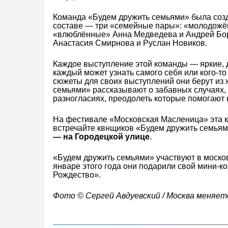
Команда «Будем дружить семьями» была созд
составе — три «семейные пары»: «молодожё
«влюблённые» Анна Медведева и Андрей Бор
Анастасия Смирнова и Руслан Новиков.
Каждое выступление этой команды — яркие, 
каждый может узнать самого себя или кого-то 
сюжеты для своих выступлений они берут из ж
семьями» рассказывают о забавных случаях,
разногласиях, преодолеть которые помогают ю
На фестивале «Московская Масленица» эта 
встречайте квнщиков «Будем дружить семья
— на Городецкой улице
.
«Будем дружить семьями» участвуют в моско
январе этого года они подарили свой мини-к
Рождество».
Фото © Cергей Авдуевский / Москва меняет