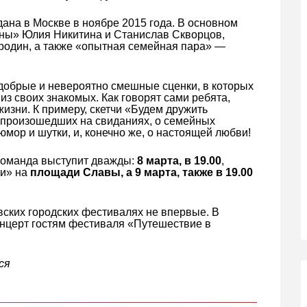
ана в Москве в ноябре 2015 года. В основном
ны» Юлия Никитина и Станислав Скворцов,
один, а также «опытная семейная пара» —
добрые и невероятно смешные сценки, в которых
из своих знакомых. Как говорят сами ребята,
изни. К примеру, скетчи «Будем дружить
 произошедших на свиданиях, о семейных
мор и шутки, и, конечно же, о настоящей любви!
команда выступит дважды:
8 марта, в 19.00
,
ми» на
площади Славы
, а
9 марта, также в 19.00
вских городских фестивалях не впервые. В
онцерт гостям фестиваля «Путешествие в
ся