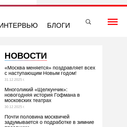
Вконтакте
Телеграм
Toggle
ИНТЕРВЬЮ
БЛОГИ
НОВОСТИ
«Москва меняется» поздравляет всех
с наступающим Новым годом!
31.12.2025 г.
Многоликий «Щелкунчик»:
новогодняя история Гофмана в
московских театрах
30.12.2025 г.
Почти половина москвичей
задумывается о подработке в зимние